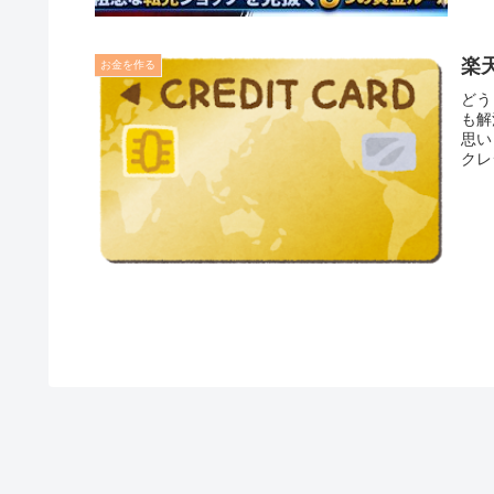
楽
お金を作る
どう
も解
思い
クレ