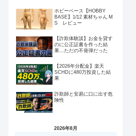
ホビーベース【HOBBY
BASE】1/12 素材ちゃん M
S レビュー
【詐欺体験談】お金を貸す
のに公正証書を作った結
果…ただの不発弾だった
【2026年分配金】楽天
SCHDに480万投資した結
果
詐欺師と安易に口に出す危
険性
2026年8月