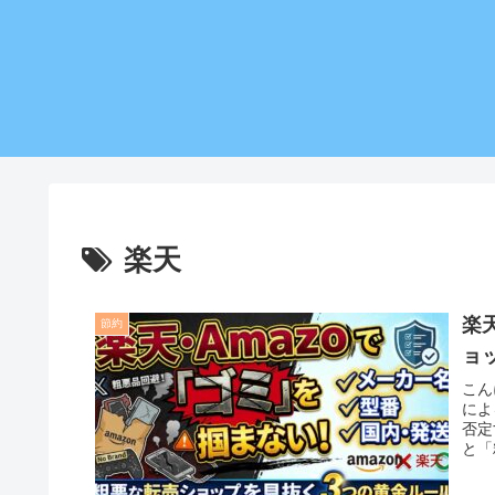
楽天
楽
節約
ョ
こん
によ
否定
と「