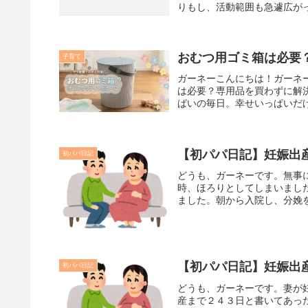
りもし、活動範囲も急遽広がっ
おむつ用ゴミ箱は必要
子育て
ガーネーこんにちは！ガーネ
は必要？専用品を買わずに解
ぱいの毎日。幸せいっぱいだけ
【初パパ日記】妊娠出
初パパ日記
どうも、ガーネーです。無事に
時、ほろりとしてしまいまし
ました。朝から入院し、分娩を
【初パパ日記】妊娠出
初パパ日記
どうも、ガーネーです。妻が
産まで２４３日と書いてあっ