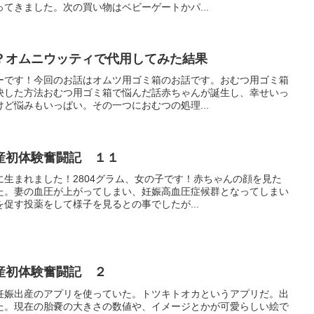
てきました。次の買い物はベビーゲートかパ...
？オムニウッティで代用してみた結果
ーです！今回のお話はオムツ用ゴミ箱のお話です。おむつ用ゴミ箱
決した方法おむつ用ゴミ箱で悩んだ話赤ちゃんが誕生し、幸せいっ
ど悩みもいっぱい。その一つにおむつの処理...
産初体験奮闘記 １１
生まれました！2804グラム、女の子です！赤ちゃんの顔を見た
た。妻の血圧が上がってしまい、妊娠高血圧症候群となってしまい
促す投薬をして様子を見るとの事でしたが...
産初体験奮闘記 ２
妊娠出産のアプリを使っていた。トツキトオカというアプリだ。出
た。現在の胎嚢の大きさの数値や、イメージとかが可愛らしい絵で