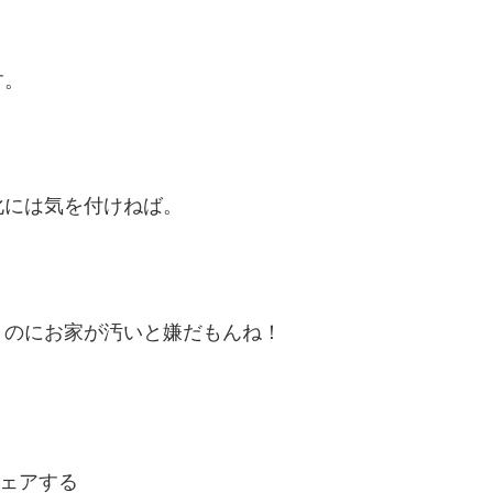
す。
化には気を付けねば。
うのにお家が汚いと嫌だもんね！
ェアする