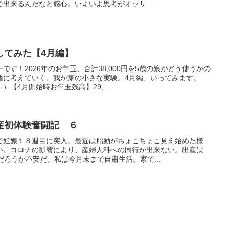
出来るんだなと感心。いよいよ思考がオッサ...
してみた【4月編】
す！2026年のお年玉、合計38,000円を5歳の娘がどう使うかの
緒に考えていく、我が家の小さな実験。4月編、いってみます。
【4月開始時お年玉残高】29,...
産初体験奮闘記 ６
で妊娠１８週目に突入。最近は胎動がちょこちょこ見え始めた様
い。コロナの影響により、産婦人科への同行が出来ない。出産は
だろうか不安だ。私は今月末まで自粛生活。家で...