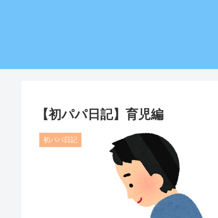
【初パパ日記】育児編
初パパ日記