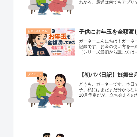
わかる。最近は何でもアプリで
子供にお年玉を全額渡
お年玉渡してみた
ガーネーこんにちは！ガーネーで
記録です。お金の使い方を一
（シリーズ最初から読む方は→）
【初パパ日記】妊娠出
ダイエット
どうも、ガーネーです。本日
子。私にはまだまだ分からな
10月予定だが、立ち会えるの